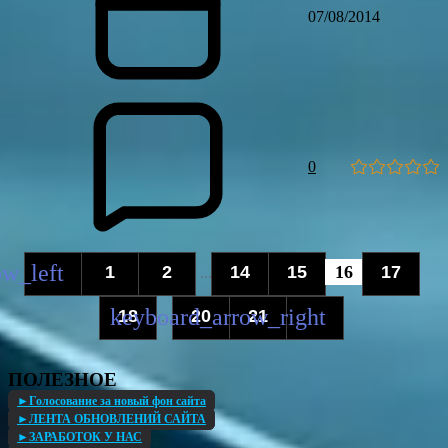
07/08/2014
0
1
2
14
15
16
17
...
18
20
21
...
ПОЛЕЗНОЕ
►Голосование за новый фон сайта
►ЛЕНТА ОБНОВЛЕНИЙ САЙТА
►ЗАРАБОТОК У НАС