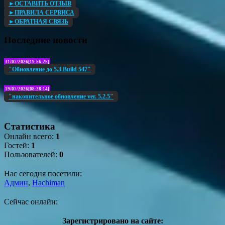
►ОСТАВИТЬ ОТЗЫВ
►ПРАВИЛА СЕРВИСА
►ОБРАТНАЯ СВЯЗЬ
Последние новости
31/07/2026[19:56:25]
"Обновление до 5.3 Build 547"
19/07/2026[08:28:14]
"накопительное обновление ver. 5.2.5"
Статистика
Онлайн всего:
1
Гостей:
1
Пользователей:
0
Нас сегодня посетили:
Админ
,
Hachiman
Сейчас онлайн:
Зарегистрировано на сайте: