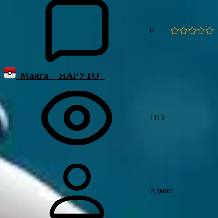
0
Манга " НАРУТО"
1113
Админ