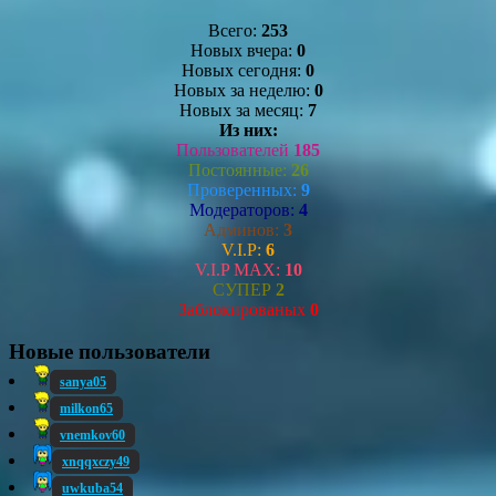
Всего:
253
Новых вчера:
0
Новых сегодня:
0
Новых за неделю:
0
Новых за месяц:
7
Из них:
Пользователей
185
Постоянные:
26
Проверенных:
9
Модераторов:
4
Админов:
3
V.I.P:
6
V.I.P MAX:
10
СУПЕР
2
Заблокированых
0
Новые пользователи
sanya05
milkon65
vnemkov60
xnqqxczy49
uwkuba54