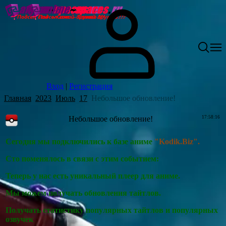
Вход
|
Регистрация
Главная
2023
Июль
17
Небольшое обновление!
Небольшое обновление!
17:58:16
Сегодня мы подключились к базе аниме
"Kodik.Biz".
Сто поменялось в связи с этим событием:
Теперь у нас есть уникальный плеер для аниме.
Мы можем получать обновления тайтлов.
Получать статистику популярных тайтлов и популярных
озвучек