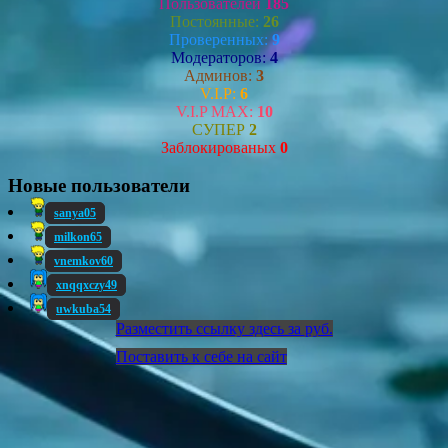
Пользователей
185
Постоянные:
26
Проверенных:
9
Модераторов:
4
Админов:
3
V.I.P:
6
V.I.P MAX:
10
СУПЕР
2
Заблокированых
0
Новые пользователи
sanya05
milkon65
vnemkov60
xnqqxczy49
uwkuba54
Разместить ссылку здесь за
руб.
Поставить к себе на сайт