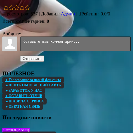
Просмотров
:
537
|
Добавил
:
Админ
|
Рейтинг
:
0.0
/
0
Всего комментариев
:
0
Войдите:
Отправить
ПОЛЕЗНОЕ
►Голосование за новый фон сайта
►ЛЕНТА ОБНОВЛЕНИЙ САЙТА
►ЗАРАБОТОК У НАС
►ОСТАВИТЬ ОТЗЫВ
►ПРАВИЛА СЕРВИСА
►ОБРАТНАЯ СВЯЗЬ
Последние новости
31/07/2026[19:56:25]